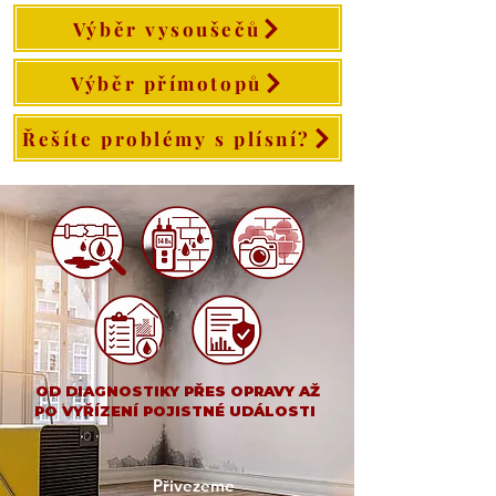
Výběr vysoušečů
Výběr přímotopů
Řešíte problémy s plísní?
OD DIAGNOSTIKY PŘES OPRAVY AŽ
PO VYŘÍZENÍ POJISTNÉ UDÁLOSTI
Přivezeme