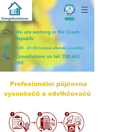
We are working in the Czech
Republic
7:00 - 21:00 (včetně víkendů a svátků)
Consultations on tel:
720 462
099
Profesionální půjčovna
vysoušečů a odvlhčovačů