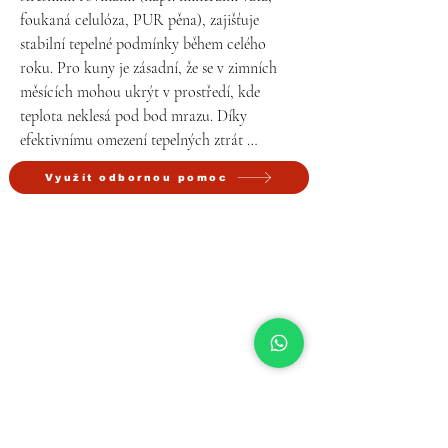
foukaná celulóza, PUR pěna), zajišťuje 
stabilní tepelné podmínky během celého 
roku. Pro kuny je zásadní, že se v zimních 
měsících mohou ukrýt v prostředí, kde 
teplota neklesá pod bod mrazu. Díky 
efektivnímu omezení tepelných ztrát 
konstrukcí zůstává izolovaný prostor 
Využít odbornou pomoc
dostatečně teplý a zároveň chráněný před 
větrem a vlhkostí.

Tato mikroklimatická stabilita umožňuje 
kunám přečkat zimní období s menšími 
energetickými nároky, což je biologicky 
výhodné, jelikož nepotřebují tolik potravy a 
nejsou nuceny opouštět úkryt.

2. Nízká míra rušení – minimální pohyb a 
přístup lidí
