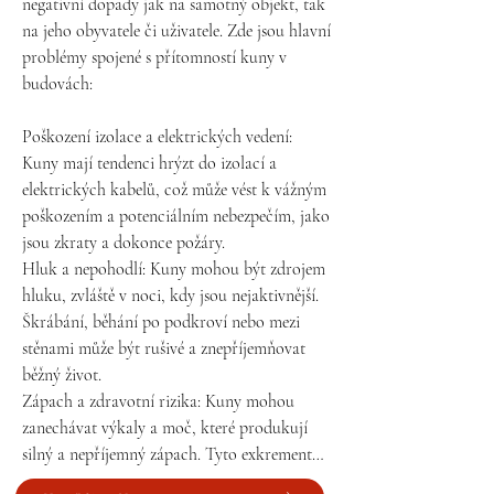
negativní dopady jak na samotný objekt, tak 
na jeho obyvatele či uživatele. Zde jsou hlavní 
problémy spojené s přítomností kuny v 
budovách:

Poškození izolace a elektrických vedení: 
Kuny mají tendenci hrýzt do izolací a 
elektrických kabelů, což může vést k vážným 
poškozením a potenciálním nebezpečím, jako 
jsou zkraty a dokonce požáry.

Hluk a nepohodlí: Kuny mohou být zdrojem 
hluku, zvláště v noci, kdy jsou nejaktivnější. 
Škrábání, běhání po podkroví nebo mezi 
stěnami může být rušivé a znepříjemňovat 
běžný život.

Zápach a zdravotní rizika: Kuny mohou 
zanechávat výkaly a moč, které produkují 
silný a nepříjemný zápach. Tyto exkrementy 
mohou také představovat zdravotní riziko, 