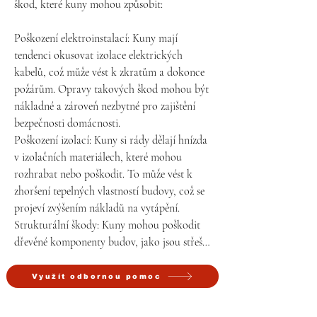
škod, které kuny mohou způsobit:

Poškození elektroinstalací: Kuny mají 
tendenci okusovat izolace elektrických 
kabelů, což může vést k zkratům a dokonce 
požárům. Opravy takových škod mohou být 
nákladné a zároveň nezbytné pro zajištění 
bezpečnosti domácnosti.

Poškození izolací: Kuny si rády dělají hnízda 
v izolačních materiálech, které mohou 
rozhrabat nebo poškodit. To může vést k 
zhoršení tepelných vlastností budovy, což se 
projeví zvýšením nákladů na vytápění.

Strukturální škody: Kuny mohou poškodit 
dřevěné komponenty budov, jako jsou střešní 
latě, trámy nebo dokonce střešní krytiny při 
svém průniku dovnitř. Tyto škody mohou 
Využít odbornou pomoc
být nákladné na opravu a mohou oslabit 
strukturální integritu budovy.
