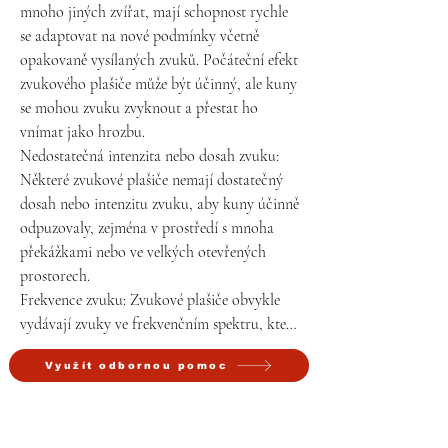
mnoho jiných zvířat, mají schopnost rychle 
se adaptovat na nové podmínky včetně 
opakovaně vysílaných zvuků. Počáteční efekt 
zvukového plašiče může být účinný, ale kuny 
se mohou zvuku zvyknout a přestat ho 
vnímat jako hrozbu.

Nedostatečná intenzita nebo dosah zvuku: 
Některé zvukové plašiče nemají dostatečný 
dosah nebo intenzitu zvuku, aby kuny účinně 
odpuzovaly, zejména v prostředí s mnoha 
překážkami nebo ve velkých otevřených 
prostorech.

Frekvence zvuku: Zvukové plašiče obvykle 
vydávají zvuky ve frekvenčním spektru, které 
je slyšitelné pro kuny. Nicméně, pokud 
Využít odbornou pomoc
frekvence není správně nastavena nebo 
pokud se zvuky časem nemění, kuny mohou 
zvuk ignorovat nebo se naučit, že zvuk není 
spojen s reálným nebezpečím.
