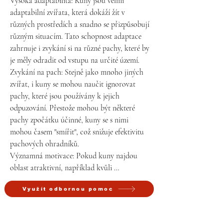
Vysoká adaptabilita: Kuny jsou velmi 
adaptabilní zvířata, která dokáží žít v 
různých prostředích a snadno se přizpůsobují 
různým situacím. Tato schopnost adaptace 
zahrnuje i zvykání si na různé pachy, které by 
je měly odradit od vstupu na určité území.

Zvykání na pach: Stejně jako mnoho jiných 
zvířat, i kuny se mohou naučit ignorovat 
pachy, které jsou používány k jejich 
odpuzování. Přestože mohou být některé 
pachy zpočátku účinné, kuny se s nimi 
mohou časem "smířit", což snižuje efektivitu 
pachových ohradníků.

Významná motivace: Pokud kuny najdou 
oblast atraktivní, například kvůli 
dostupnosti potravy nebo vhodným místům 
Využít odbornou pomoc
pro hnízdění, jejich motivace překonat 
pachové bariéry může být silnější než 
odstrašující účinek těchto pachů.
