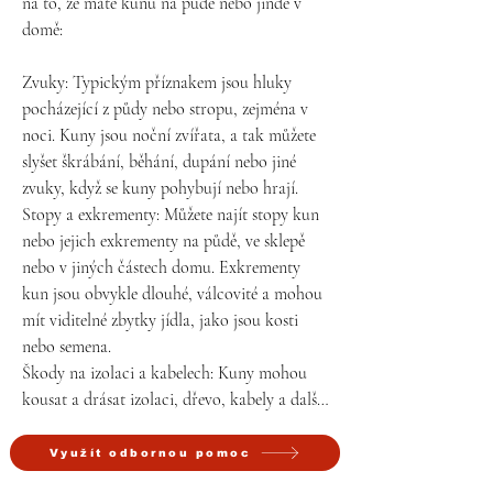
na to, že máte kunu na půdě nebo jinde v 
domě:

Zvuky: Typickým příznakem jsou hluky 
pocházející z půdy nebo stropu, zejména v 
noci. Kuny jsou noční zvířata, a tak můžete 
slyšet škrábání, běhání, dupání nebo jiné 
zvuky, když se kuny pohybují nebo hrají.

Stopy a exkrementy: Můžete najít stopy kun 
nebo jejich exkrementy na půdě, ve sklepě 
nebo v jiných částech domu. Exkrementy 
kun jsou obvykle dlouhé, válcovité a mohou 
mít viditelné zbytky jídla, jako jsou kosti 
nebo semena.

Škody na izolaci a kabelech: Kuny mohou 
kousat a drásat izolaci, dřevo, kabely a další 
materiály, což může vést k poškození vašeho 
domu. Mohou rovněž roztrhat izolaci ve 
Využít odbornou pomoc
snaze vytvořit si hnízdo.
