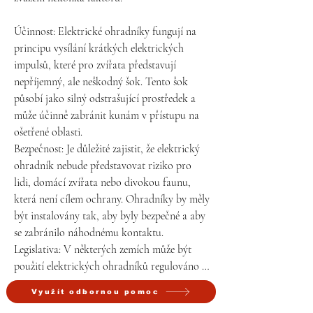
Účinnost: Elektrické ohradníky fungují na 
principu vysílání krátkých elektrických 
impulsů, které pro zvířata představují 
nepříjemný, ale neškodný šok. Tento šok 
působí jako silný odstrašující prostředek a 
může účinně zabránit kunám v přístupu na 
ošetřené oblasti.

Bezpečnost: Je důležité zajistit, že elektrický 
ohradník nebude představovat riziko pro 
lidi, domácí zvířata nebo divokou faunu, 
která není cílem ochrany. Ohradníky by měly 
být instalovány tak, aby byly bezpečné a aby 
se zabránilo náhodnému kontaktu.

Legislativa: V některých zemích může být 
použití elektrických ohradníků regulováno 
zákonem, zvláště ve městských oblastech. Je 
Využít odbornou pomoc
důležité zkontrolovat místní předpisy a 