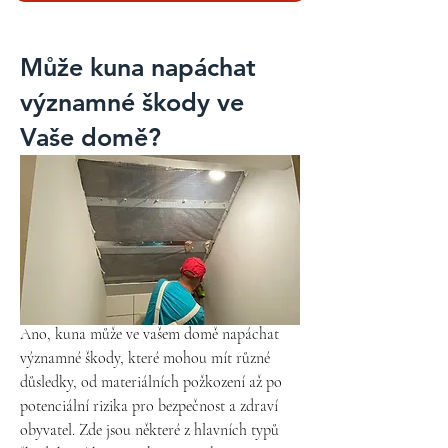
dietě může být více odpadků z lidských sídel.

Oba tyto druhy kun mohou způsobovat 
problémy, pokud proniknou do domů nebo 
Může kuna napáchat
jiných staveb, kde mohou poškozovat 
významné škody ve
izolace, kabely a další materiály. Kvůli svým 
adaptabilním schopnostem a inteligenci 
Vaše domě?
mohou být obtížně odstranitelné, pokud se 
jednou usídlí v nějakém objektu.
Ano, kuna může ve vašem domě napáchat 
významné škody, které mohou mít různé 
důsledky, od materiálních požkození až po 
potenciální rizika pro bezpečnost a zdraví 
obyvatel. Zde jsou některé z hlavních typů 