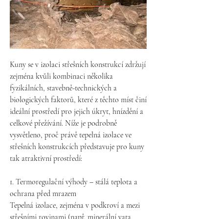
vstupy jsou zabezpečeny, je třeba opravit 
všechny škody, které způsobila. To může 
zahrnovat opravu izolace, výměnu 
poškozených částí sádrokartonu a řešení 
vlhkostních problémů.

Prevence: Aby se předešlo opětovnému 
Kuny se v izolaci střešních konstrukcí zdržují 
vniknutí kuny nebo jiných škůdců, je dobré 
zejména kvůli kombinaci několika 
udržovat čistotu okolo domu, neuchovávat 
fyzikálních, stavebně-technických a 
potraviny nebo odpadky venku a pravidelně 
biologických faktorů, které z těchto míst činí 
kontrolovat a udržovat stav budovy.

ideální prostředí pro jejich úkryt, hnízdění a 
Pokud si nejste jisti svými schopnostmi řešit 
celkové přežívání. Níže je podrobně 
situaci sami, nebo se obáváte o bezpečnost, 
vysvětleno, proč právě tepelná izolace ve 
doporučuje se obrátit na profesionální 
střešních konstrukcích představuje pro kuny 
službu, která se zabývá odchytáváním zvířat 
tak atraktivní prostředí:

nebo škůdci.
1. Termoregulační výhody – stálá teplota a 
ochrana před mrazem

Tepelná izolace, zejména v podkroví a mezi 
střešními rovinami (např. minerální vata, 