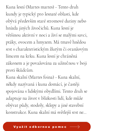
Kuna lesní (Martes martes) - Tento druh 
kundy je typický pro lesnaté oblasti, kde 
obývá především staré stromové dutiny nebo 
hnízda jiných živočichů. Kuna lesní je 
většinou aktivní v noci a živí se malými savci, 
ptáky, ovocem a hmyzem. Má tmavě hnědou 
srst s charakteristickým žlutým či oranžovým 
límcem na krku. Kuna lesní je chráněná 
zákonem a je považována za užitečnou v boji 
proti škůdcům.

Kuna skalní (Martes foina) - Kuna skalní, 
někdy nazývaná i kuna domácí, je častěji 
spojována s lidskými obydlími. Tento druh se 
adaptuje na život v blízkosti lidí, kde může 
obývat půdy, stodoly, sklepy a jiné stavební 
konstrukce. Kuna skalní má světlejší srst než 
kuna lesní a nemá tak výrazný žlutý límec. 
Živí se podobně jako kuna lesní, ale v její 
Využít odbornou pomoc