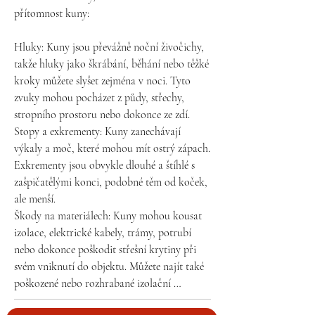
přítomnost kuny:

střech a otvorů síťovinou nebo kovovými 
prvky a pravidelné kontroly možných 
Hluky: Kuny jsou převážně noční živočichy, 
vstupních míst, kterými by kuny mohly 
takže hluky jako škrábání, běhání nebo těžké 
proniknout. V případě, že už došlo k 
kroky můžete slyšet zejména v noci. Tyto 
zabydlení kuny, je doporučeno obrátit se na 
zvuky mohou pocházet z půdy, střechy, 
profesionální službu pro odchyt a přesun 
stropního prostoru nebo dokonce ze zdí.

těchto zvířat.
Stopy a exkrementy: Kuny zanechávají 
výkaly a moč, které mohou mít ostrý zápach. 
Exkrementy jsou obvykle dlouhé a štíhlé s 
zašpičatělými konci, podobné těm od koček, 
ale menší.

Škody na materiálech: Kuny mohou kousat 
izolace, elektrické kabely, trámy, potrubí 
nebo dokonce poškodit střešní krytiny při 
svém vniknutí do objektu. Můžete najít také 
poškozené nebo rozhrabané izolační 
materiály.
