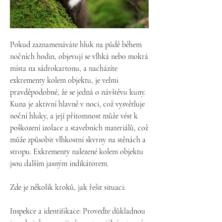
Pokud zaznamenáváte hluk na půdě během 
nočních hodin, objevují se vlhká nebo mokrá 
místa na sádrokartonu, a nacházíte 
exkrementy kolem objektu, je velmi 
pravděpodobné, že se jedná o návštěvu kuny. 
Kuna je aktivní hlavně v noci, což vysvětluje 
noční hluky, a její přítomnost může vést k 
poškození izolace a stavebních materiálů, což 
může způsobit vlhkostní skvrny na stěnách a 
stropu. Exkrementy nalezené kolem objektu 
jsou dalším jasným indikátorem.

Zde je několik kroků, jak řešit situaci:

Inspekce a identifikace: Proveďte důkladnou 