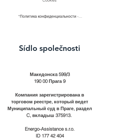
Cookies
*Политика конфиденциальности - GDPR
Sídlo společnosti
Македонскa 599/3
190 00 Прага 9
Компания зарегистрирована в
торговом реестре, который ведет
Муниципальный суд в Праге, раздел
C, вкладыш 375913. ​
Energo-Assistance s.r.o.
ID
177 42 404