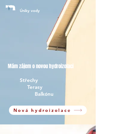
Úniky vody
Mám zájem o novou hydroizolaci
Střechy
Terasy
Balkónu
Nová hydroizolace