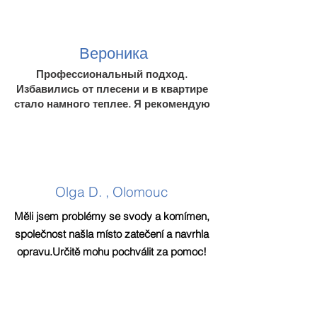
Вероника
Профессиональный подход.
Избавились от плесени и в квартире
стало намного теплее. Я рекомендую
Olga D. , Olomouc
Měli jsem problémy se svody a komímen,
společnost našla místo zatečení a navrhla
opravu.Určitě mohu pochválit za pomoc!