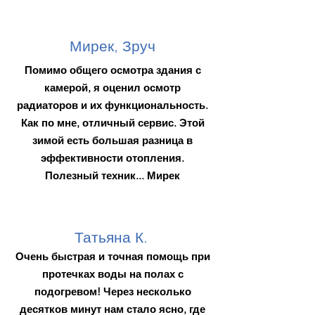
Мирек, Зруч
Помимо общего осмотра здания с
камерой, я оценил осмотр
радиаторов и их функциональность.
Как по мне, отличный сервис. Этой
зимой есть большая разница в
эффективности отопления.
Полезный техник... Мирек
Татьяна К.
Очень быстрая и точная помощь при
протечках воды на полах с
подогревом! Через несколько
десятков минут нам стало ясно, где