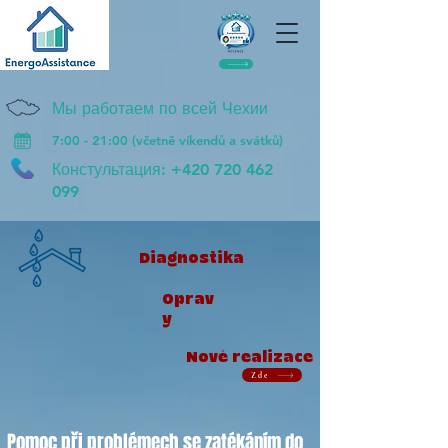
Мы работаем по всей Чехии
7:00 - 21:00 (včetně víkendů a svátků)
Констультация:
+420 720 462
099
Diagnostika
Oprav
y
Nové realizace
Zde
Pomoc při problémech se zatékáním do