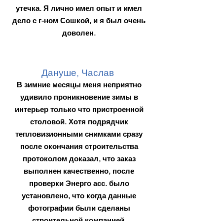
утечка. Я лично имел опыт и имел
дело с г-ном Сошкой, и я был очень
доволен.
Дануше, Часлав
В зимние месяцы меня неприятно
удивило проникновение зимы в
интерьер только что пристроенной
столовой. Хотя подрядчик
тепловизионными снимками сразу
после окончания строительства
протоколом доказал, что заказ
выполнен качественно, после
проверки Энерго асс. было
установлено, что когда данные
фотографии были сделаны
строительной компанией,