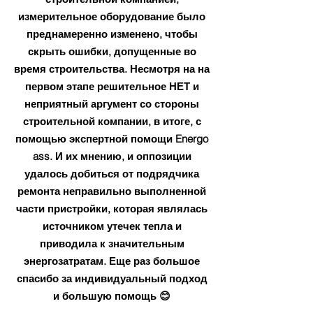
измерительное оборудование было
преднамеренно изменено, чтобы
скрыть ошибки, допущенные во
время строительства. Несмотря на на
первом этапе решительное НЕТ и
неприятный аргумент со стороны
строительной компании, в итоге, с
помощью экспертной помощи Energo
ass. И их мнению, и оппозиции
удалось добиться от подрядчика
ремонта неправильно выполненной
части пристройки, которая являлась
источником утечек тепла и
приводила к значительным
энергозатратам. Еще раз большое
спасибо за индивидуальный подход
и большую помощь 😊