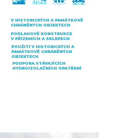
V HISTORICKÝCH A PAMÁTKOVĚ
CHRÁNĚNÝCH OBJEKTECH
PODLAHOVÉ KONSTRUKCE
V PŘÍZEMÍCH A SKLEPECH
POUŽITÍ V HISTORICKÝCH A
PAMÁTKOVĚ CHRÁNĚNÝCH
OBJEKTECH
PODPORA STÁVAJÍCÍCH
HYDROIZOLAČNÍCH OPATŘENÍ
MURSEC ECO se systémem
SmartPolar®
Technologie prokázala svou
účinnost i při vysoušení
ikonického chrámu Sagrada
Familia v Barceloně