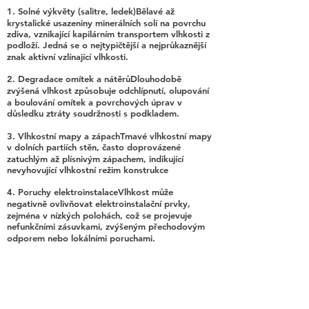
1. Solné výkvěty (salitre, ledek)Bělavé až
krystalické usazeniny minerálních solí na povrchu
zdiva, vznikající kapilárním transportem vlhkosti z
podloží. Jedná se o nejtypičtější a nejprůkaznější
znak aktivní vzlínající vlhkosti.
2. Degradace omítek a nátěrůDlouhodobě
zvýšená vlhkost způsobuje odchlípnutí, olupování
a boulování omítek a povrchových úprav v
důsledku ztráty soudržnosti s podkladem.
3. Vlhkostní mapy a zápachTmavé vlhkostní mapy
v dolních partiích stěn, často doprovázené
zatuchlým až plísnivým zápachem, indikující
nevyhovující vlhkostní režim konstrukce
4. Poruchy elektroinstalaceVlhkost může
negativně ovlivňovat elektroinstalační prvky,
zejména v nízkých polohách, což se projevuje
nefunkčními zásuvkami, zvýšeným přechodovým
odporem nebo lokálními poruchami.