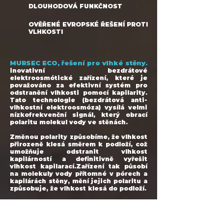
DLOUHODOVÁ FUNKČNOST
OVĚŘENÉ EVROPSKÉ ŘEŠENÍ PROTI
VLHKOSTI
MURSEC ECO, řešení pro vlhké stěny.
inovativní bezdrátové
elektroosmótické zařízení, které je
považováno za efektivní systém pro
odstranění vlhkosti pomocí kapilarity.
Tato technologie (bezdrátová anti-
vlhkostní elektroosmóza) vysílá velmi
nízkofrekvenční signál, který obrací
polaritu molekul vody ve stěnách.
Změnou polarity způsobíme, že vlhkost
přirozeně klesá směrem k podloží, což
umožňuje odstranit vlhkost
kapilárností a definitivně vyřešit
vlhkost kapilarací.Zařízení tak působí
na molekuly vody přítomné v pórech a
kapilárách stěny, mění jejich polaritu a
způsobuje, že vlhkost klesá do podloží.