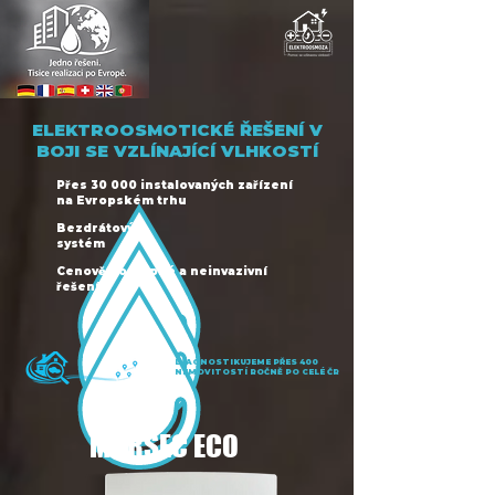
ELEKTROOSMOTICKÉ ŘEŠENÍ V
BOJI SE VZLÍNAJÍCÍ VLHKOSTÍ
Přes 30 000 instalovaných zařízení
na Evropském trhu
Bezdrátový
systém
Cenově dostupné a neinvazivní
řešení
DIAGNOSTIKUJEME PŘES 400
NEMOVITOSTÍ ROČNĚ PO CELÉ ČR
MURSEC ECO