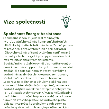
Mgr. Daniel Soška
Vize společnosti
Společnost Energo-Assistance
se primárně specializuje na realizaci nových
hydroizolačních systémů a kompletních střešních
plášťů plochých střech, balkonů a teras. Zaměřujeme se
na provádění bezešvých hydroizolací i pokládku
fóliových systémů, přičemž využíváme certifikované
materiály a technologické postupy s cílem dosažení
maximální těsnosti a životnosti systému.
Součástí našich služeb je rovněž diagnostika vadných
stavů, které způsobují poruchy hydroizolací a následné
zatékání či degradaci nosných vrstev. Provádíme
podrobné stavebně-technické posouzení poruch,
včetně měření vlhkosti a termovizního snímání.
Jako navazující činnost se věnujeme také realizaci
souvisejících tepelněizolačních systémů, zejména v
podobě vnějších kontaktních zateplovacích systémů
(ETICS), spádových vrstev z PIR/PUR panelů, případně
dalších termoizolačních úprav ve vazbě na celkovou
funkčnost střešního pláště či obvodového pláště
objektu. Tyto práce koordinujeme s ohledem na
požadavky stavebního detailu, tepelnětechnických