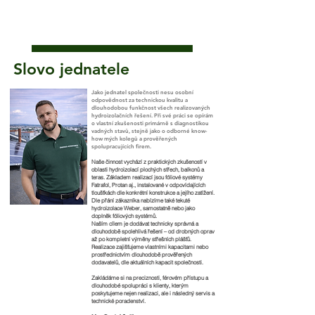
Slovo jednatele
Jako jednatel společnosti nesu osobní
odpovědnost za technickou kvalitu a
dlouhodobou funkčnost všech realizovaných
hydroizolačních řešení. Při své práci se opírám
o vlastní zkušenosti primárně s diagnostikou
vadných stavů, stejně jako o odborné know-
how mých kolegů a prověřených
spolupracujících firem.
Naše činnost vychází z praktických zkušeností v
oblasti hydroizolací plochých střech, balkonů a
teras. Základem realizací jsou fóliové systémy
Fatrafol, Protan aj., instalované v odpovídajících
tloušťkách dle konkrétní konstrukce a jejího zatížení.
Dle přání zákazníka nabízíme také tekuté
hydroizolace Weber, samostatně nebo jako
doplněk fóliových systémů.
Naším cílem je dodávat technicky správná a
dlouhodobě spolehlivá řešení – od drobných oprav
až po kompletní výměny střešních plášťů.
Realizace zajišťujeme vlastními kapacitami nebo
prostřednictvím dlouhodobě prověřených
dodavatelů, dle aktuálních kapacit společnosti.
Zakládáme si na preciznosti, férovém přístupu a
dlouhodobé spolupráci s klienty, kterým
poskytujeme nejen realizaci, ale i následný servis a
technické poradenství.