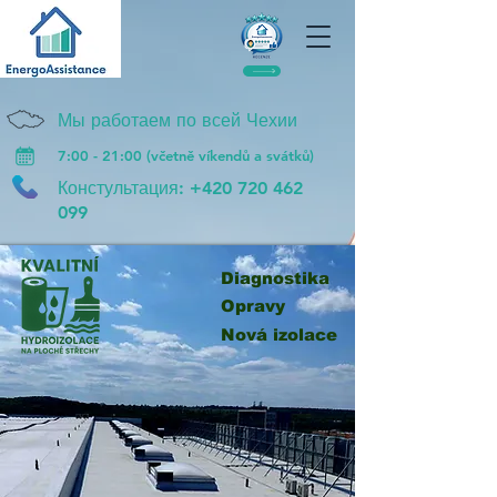
Мы работаем по всей Чехии
7:00 - 21:00 (včetně víkendů a svátků)
Констультация:
+420 720 462
099
Diagnostika
Opravy
Nová izolace