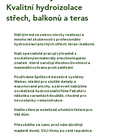
Kvalitní hydroizolace
střech, balko
nů a teras
Náš tým má za sebou stovky realizací a
mnoho let zkušeností s profesionální
hydroizolací plochých střech, teras i balkonů.
Naši specialisté pracují výhradně s
osvědčenými materiály a technologiemi
značek , které zaručují dlouhou životnost a
maximální ochranu proti zatékání.
Používáme špičkové bezešvé systémy
Weber, ideální pro složité detaily a
exponované plochy, a zároveň nabízíme
osvědčené hydroizolační fólie Fatrafol v
několika variantách tlouštěk, vhodné pro
novostavby i rekonstrukce.
Naším cílem je estetické a funkční řešení pro
Váš dům.​
Přesvědčte se sami, proč nám důvěřují
majitelé domů, SVJ i firmy po celé republice.