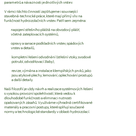
parametrů a návaznosti jednotlivých vrstev.
V rámci těchto činností zajišťujeme i související
stavebně-technické práce, které mají přímý vliv na
funkčnost hydroizolačních vrstev. Patří sem zejména:
napojení střešního pláště na obvodový plášť,
včetně zateplovacích systémů,
opravy a sanace podkladních vrstev, spádových
vrstev a detailů,
kompletní řešení odvodnění (střešní vtoky, svodové
potrubí, odvodňovací žlaby),
revize, výměna a instalace klempířských prvků, jako
jsou atykové plechy, lemování, oplechování prostupů
a další detaily.
Naší filozofií je vždy návrh a realizace systémových řešení
s vysokou provozní spolehlivostí, která vedou k
dlouhodobé funkčnosti a eliminaci nutnosti
opakovaných zásahů. Využíváme výhradně certifikované
materiály a pracovní postupy, které splňují současné
normy a technologické standardy v oblasti hydroizolací.