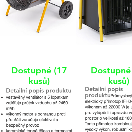
Dostupné (17
Dostupné
kusů)
kusů)
Detailní popis
Detailní popis produktu
produktu
Průmyslov
vestavěný ventilátor s 5 lopatkami
elektrický přímotop IFH0
zajišťuje průtok vzduchu až 2450
výkonem až 22000 W je 
m³/h
pro vytápění i opravdu v
výkonný motor s ochranou proti
prostor o velikosti až 180
přehřátí zaručuje efektivní a
Tento přímotop kombinuj
bezpečný provoz
vysoký výkon, robustní 
keramické topné těleso a termostat