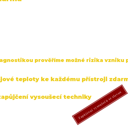
agnostikou prověříme možné rizika vzniku p
jové teploty ke každému přístroji zdar
Zapůjčení vysoušečů se slevou
apůjčení vysoušecí techniky