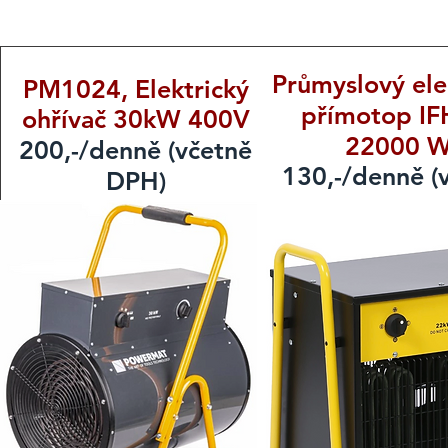
Průmyslový ele
PM1024, Elektrický
přímotop IF
ohřívač 30kW 400V
22000 
200,-/denně (včetně
130,-/denně (
DPH)
DPH)