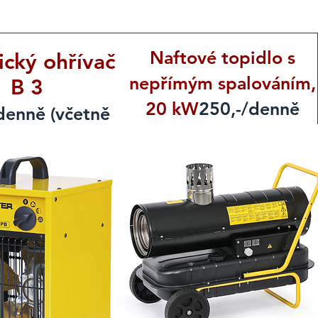
Naftové topidlo s
ický ohřívač
nepřímým spalováním,
B 3
20 kW
250,-/denně
denně (včetně
(včetně DPH)
DPH)