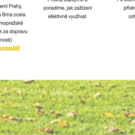
emí Prahy,
poradíme, jak zažízení
příst
a Brna zcela
efektivně využívat
od
imopražské
k za dopravu
nosti)
formulář