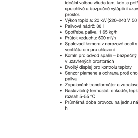
ideální volbou všude tam, kde je pot
spolehlivé a bezpečné vytápění uza
prostor.
Výkon topidla: 20 kW (220–240 V, 50
Palivová nádrž: 38 l
Spotřeba paliva: 1,65 kg/h
Průtok vzduchu: 600 m³/h
Spalovací komora z nerezové oceli s
ventilátorem pro chlazení
Komín pro odvod spalin – bezpečný
v uzavřených prostorách
Dvojitý displej pro kontrolu teploty
Senzor plamene a ochrana proti ch
paliva
Zapalování: transformátor a zapalova
Nastavitelný termostat: enkodér, teplo
rozsah 5–55 °C
Průměrná doba provozu na jednu ná
h