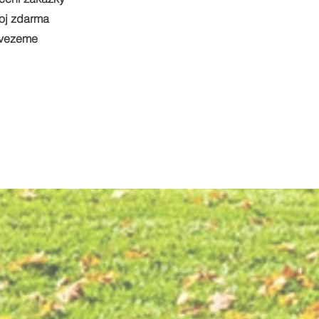
roj zdarma
vezeme