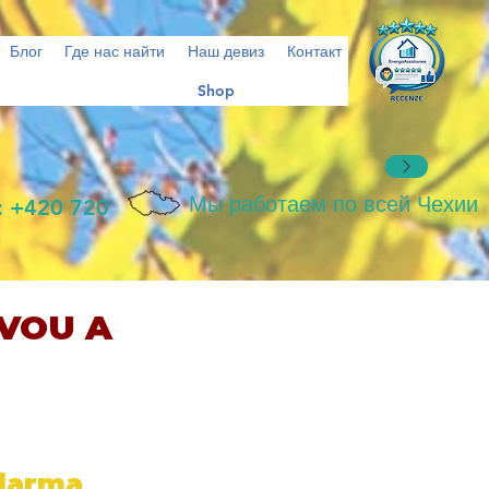
Блог
Где нас найти
Наш девиз
Контакт
Shop
Мы работаем по всей Чехии
: +420 720
VOU A
zdarma