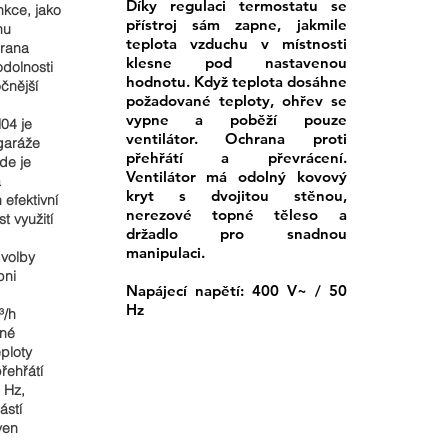
Díky regulaci termostatu se
nkce, jako
přístroj sám zapne, jakmile
nu
teplota vzduchu v místnosti
hrana
klesne pod nastavenou
odolnosti
hodnotu. Když teplota dosáhne
čnější
požadované teploty, ohřev se
vypne a poběží pouze
04 je
ventilátor. Ochrana proti
 garáže
přehřátí a převrácení.
de je
Ventilátor má odolný kovový
a
kryt s dvojitou stěnou,
 efektivní
nerezové topné těleso a
t využití
držadlo pro snadnou
manipulaci.
 volby
pni
Napájecí napětí: 400 V~ / 50
Hz
m³/h
sné
eploty
přehřátí
 Hz,
ástí
ven