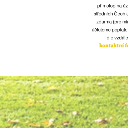
přímotop na úz
středních Čech 
zdarma (pro m
účtujeme poplate
dle vzdále
kontaktní 