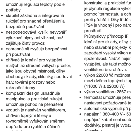
konstrukci a praktické fu
umožňují regulaci teploty podle
je plynulá regulace výko
potřeby
pomocí termostatu a oc
stabilní základna a integrovaná
proti přehřátí. Díky třídě 
rukojeť pro snadné přenášení a
IP24 je vhodný i pro náro
bezpečné používání
prostředí.
nespotřebovává kyslík, nevytváří
Průmyslový přímotop IFH
výfukové plyny ani vlhkost, což
ideální pro sklady, dílny,
zajišťuje čistý provoz
nebo stavební projekty, k
ochranná síť zvyšuje bezpečnost
zapotřebí vysoký výkon 
při používání
spolehlivost. Nabízí nejen
ohřívač je ideální pro vytápění
vytápění, ale také možnos
malých až středně velkých prostor,
ventilátoru bez ohřevu.
jako jsou obytné místnosti, dílny,
výkon 22000 W, možnost
obchody, sklady, skleníky, sportovní
mezi dvěma topnými stu
haly, tovární prostory nebo
(11000 W a 22000 W)
rekreační domy
výkon ventilátoru 2867 
kompaktní design usnadňuje
termostat umožňuje pře
manipulaci a praktická rukojeť
nastavení požadované t
umožňuje pohodlné přenášení
automatické vypnutí při 
vzduch je nasáván ventilátorem,
napájení: 380–400 V~ 50
ohříván topnými tělesy a
napájecí kabel není souč
rovnoměrně vyfukován směrem
dodávky, přístroj je vyba
dopředu pro rychlé a účinné
zásuvkou