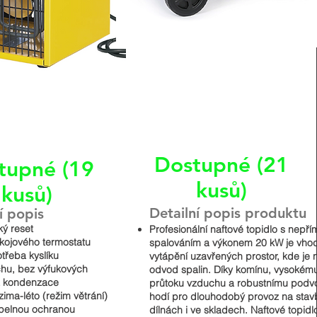
Dostupné (21
tupné (19
kusů)
kusů)
Detailní popis produktu
í popis
ký reset
Profesionální naftové topidlo s nepř
kojového termostatu
spalováním a výkonem 20 kW je vho
třeba kyslíku
vytápění uzavřených prostor, kde je 
hu, bez výfukových
odvod spalin. Díky komínu, vysokém
z kondenzace
průtoku vzduchu a robustnímu podv
zima-léto (režim větrání)
hodí pro dlouhodobý provoz na stav
epelnou ochranou
dílnách i ve skladech. Naftové topidlo