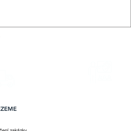
?
EZEME
čení zakázky