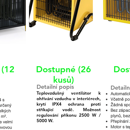
 (12
Dostupné (26
Dos
kusů)
Detailní popis
Detailn
Teplovzdušný ventilátor k
Automatic
ý
ohřívání vzduchu v interiérech,
Včetně po
4 s
krytí IPX4 ochrana proti
Žádná spo
určený
stříkající vodě. Možnost
Bez zápac
elkých
regulování příkonu 2500 W /
plynů, be
 m².
5000 W.
Přepínání 
e velmi
Motor s t
kovovou