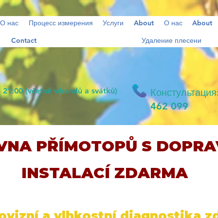
О нас
Процесс измерения
Услуги
About
О нас
About
Contact
Удаление плесени
- 21:00 (včetně víkendů a svátků)
Констультация
462 099
VNA PŘÍMOTOPŮ S DOPRA
INSTALACÍ ZDARMA
vizní a vlhkostní diagnostika 