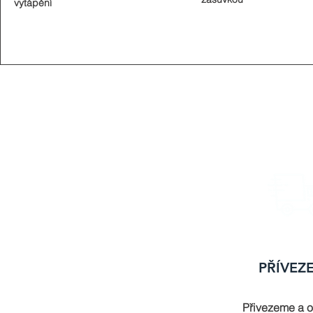
vytápění
PŘÍVEZ
Přivezeme a 