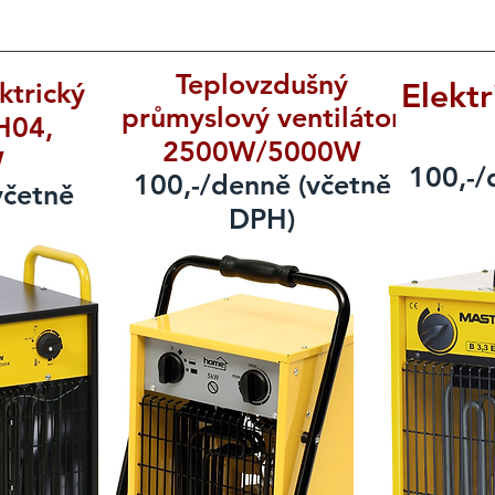
Teplovzdušný
ktrický
Elektr
průmyslový ventilátor
H04,
2500W/5000W
W
100,-/
100,-/denně (včetně
včetně
DPH)