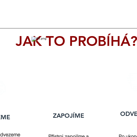
JAK TO PROBÍHÁ
ODV
ZAPOJÍME
EME
odvezeme
Přístroj zapojíme a
Po ukon