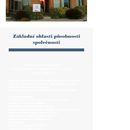
energo-assistance
Základní oblasti působnosti
společnosti
Zjištění příčiny vzniku plísní
Energo-Assistance – diagnostika příčin plísní v
bytech a domech
Jsme specializovaná diagnostická firma, která v Praze a
okolí zjišťuje skutečnou příčinu vzniku plísní v bytech,
domech a komerčních objektech.
Pracujeme podle norem ČSN EN 13187 a ČSN 73 0610.
Co diagnostikujeme
tepelné mosty ve stěnách, stropech a ostěních
zvýšenou konstrukční vlhkost
kondenzaci vlivem špatného větrání
závady kolem oken (špalety, parapety, rámové napojení)
lokální zatékání fasádou nebo střechou
nedostatečné zateplení obálky budovy
vzlínavou vlhkost od základů domu
Jak měříme
termovizní kamera FLIR E8-XT
vlhkoměry dle ČSN 73 0610