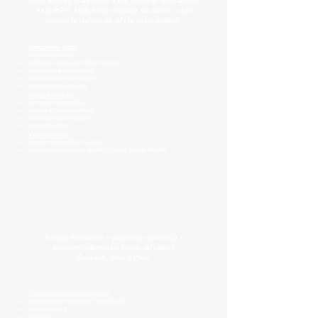
Jsme jedna z mála firem v ČR, která se specializuje
na zjištění, kudy kuna vstupuje do domu, a zda
poškodila izolace ve střeše nebo podbití.
Dokážeme zjistit
místo vstupu kuny
poškození izolace pod střešní krytinou
degradované parozábrany
riziková místa kolem podbití
potenciální vstupní trasy
Použité metody
termovizní diagnostika
technická inspekce střechy
analýza proudění vzduchu
posouzení izolací
Výsledkem je
přesná mapa možných vstupů
doporučení ochranných opatření (pletivo, bodce, těsnění)
Energo-Assistance – půjčovna vysoušečů s
dovozem zdarma po Praze, středních
Čechách, Brně a Plzni
Poskytujeme kompletní půjčovnu:
profesionálních vysoušečů / odvlhčovačů
turboventilátorů
přímotopů