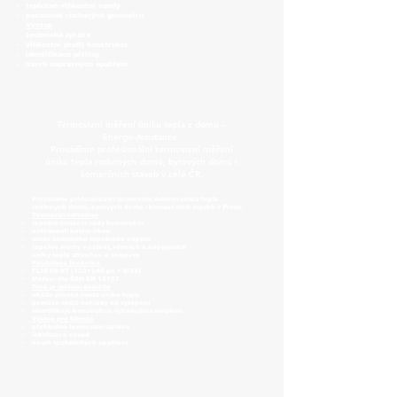
teplotně-vlhkostní sondy
posouzení rizikových geometrií
Výstup
technická zpráva
vlhkostní profil konstrukcí
identifikace příčiny
návrh nápravných opatření
Termovizní měření úniku tepla z domu –
Energo-Assistance
Provádíme profesionální termovizní měření
úniku tepla rodinných domů, bytových domů i
komerčních staveb v celé ČR.
Provádíme profesionální termovizní měření úniku tepla
rodinných domů, bytových domů i komerčních staveb v Praze.
Termovizí odhalíme
tepelně-izolační vady konstrukcí
netěsnosti kolem oken
místa sníženého tepelného odporu
tepelné mosty v ostění, věncích a napojeních
úniky tepla střechou a stropem
Používaná technika
FLIR E8-XT (320×240 px + MSX)
Měření dle ČSN EN 13187
Proč je měření důležité
ukáže přesná místa úniku tepla
pomůže snížit náklady na vytápění
identifikuje konstrukce vyžadující zateplení
Výstup pro klienta
přehledná termovizní zpráva
lokalizace závad
návrh technických opatření