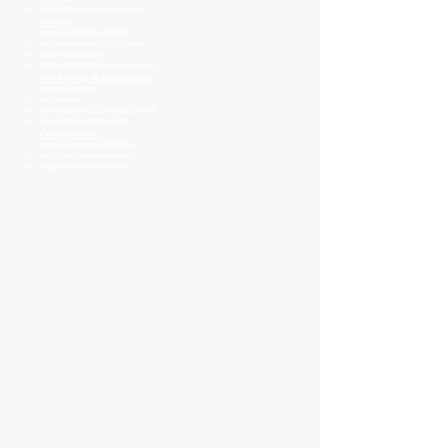
sada pro vysoušení po havárii
Výhody
dovoz ZDARMA po Praze
rychlé dodání do 60–120 minut
odborné zaškolení
možnost dlouhodobého pronájmu
Pro koho je služba vhodná
po havárii vody
po vytopení
pro vysoušení zdí, omítek, podlah
pro sklepy, garáže a byty
Co dostanete
vysoušeč správné kapacity
technický postup vysoušení
možnost kontroly vlhkosti