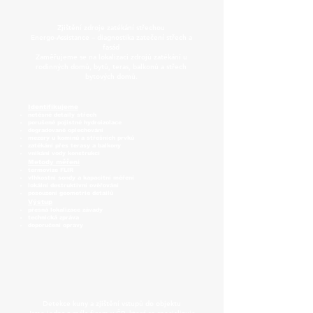
Zjištění zdroje zatékání střechou
Energo-Assistance – diagnostika zatečení střech a
fasád
Zaměřujeme se na lokalizaci zdrojů zatékání u
rodinných domů, bytů, teras, balkonů a střech
bytových domů.
Identifikujeme
netěsné detaily střech
porušené pojistné hydroizolace
degradované oplechování
mezery u komínů a střešních prvků
zatékání přes terasy a balkony
vnikání vody konstrukcí
Metody měření
termovize FLIR
vlhkostní sondy a kapacitní měření
lokální destruktivní ověřování
posouzení geometrie detailů
Výstup
přesná lokalizace závady
technická zpráva
doporučení opravy
Detekce kuny a zjištění vstupů do objektu