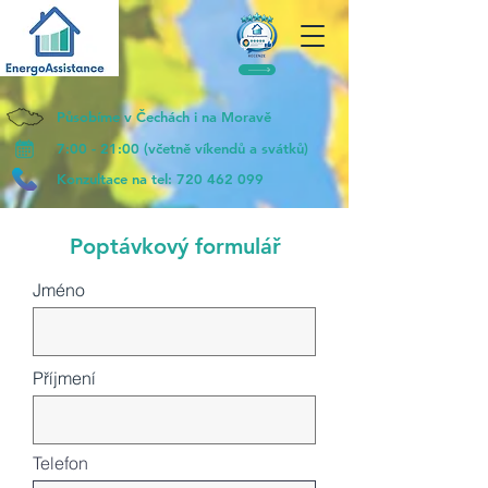
Působíme v Čechách i na Moravě
7:00 - 21:00 (včetně víkendů a svátků)
Konzultace na tel:
720 462 099
Poptávkový formulář
Jméno
Příjmení
Telefon