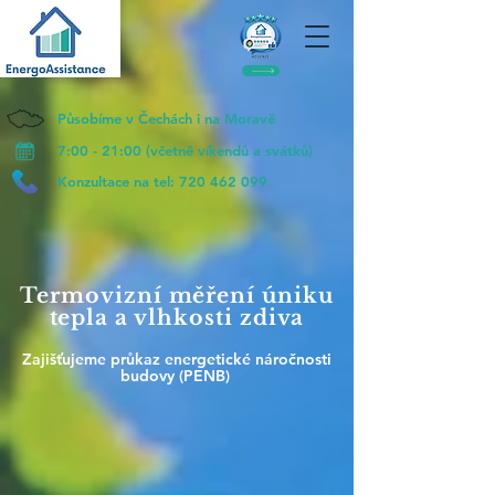
Působíme v Čechách i na Moravě
7:00 - 21:00 (včetně víkendů a svátků)
Konzultace na tel:
720 462 099
Termovizní měření úniku
tepla a vlhkosti zdiva
Zajišťujeme průkaz energetické náročnosti
budovy (PENB)