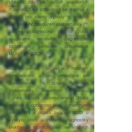
vlhkosti zdiva a dalších stavebních
materiálů. Obě odbornosti se doplňují a
přináší pro klienty výhody v podobě
komplexního posouzení problematiky. Při
procesu diagnostiky vlhkosti zdiva
využíváme nejnovější diagnostické
technologie německé provenience
MOIST a BOSCH.
Naše pomoc je však mnohem
komplexnější a není ohraničena jen
poradenstvím v oblasti vlhkostní
problematiky stavebních materiálů,
úniky tepla a úsporou energií. Naše
znalosti a odbornost jsou významnými
pomocníky v oblasti zvládání obtíží u
výskytu plísní v interiéru, diagnostiky
efektivnosti topných těles ve vnitřních