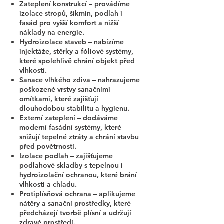
Zateplení konstrukcí – provádíme
izolace stropů, šikmin, podlah i
fasád pro vyšší komfort a nižší
náklady na energie.
Hydroizolace staveb – nabízíme
injektáže, stěrky a fóliové systémy,
které spolehlivě chrání objekt před
vlhkostí.
Sanace vlhkého zdiva – nahrazujeme
poškozené vrstvy sanačními
omítkami, které zajišťují
dlouhodobou stabilitu a hygienu.
Externí zateplení – dodáváme
moderní fasádní systémy, které
snižují tepelné ztráty a chrání stavbu
před povětrností.
Izolace podlah – zajišťujeme
podlahové skladby s tepelnou i
hydroizolační ochranou, které brání
vlhkosti a chladu.
Protiplísňová ochrana – aplikujeme
nátěry a sanační prostředky, které
předcházejí tvorbě plísní a udržují
zdravé prostředí.