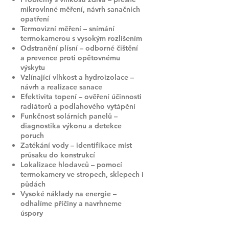
mikrovlnné měření, návrh sanačních
opatření
Termovizní měření – snímání
termokamerou s vysokým rozlišením
Odstranění plísní – odborné čištění
a prevence proti opětovnému
výskytu
Vzlínající vlhkost a hydroizolace –
návrh a realizace sanace
Efektivita topení – ověření účinnosti
radiátorů a podlahového vytápění
Funkčnost solárních panelů –
diagnostika výkonu a detekce
poruch
Zatékání vody – identifikace míst
průsaku do konstrukcí
Lokalizace hlodavců – pomocí
termokamery ve stropech, sklepech i
půdách
Vysoké náklady na energie –
odhalíme příčiny a navrhneme
úspory