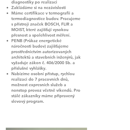
diagnostiky po realizaci
Zakládáme si na nezávislosti
Máme certifikace v termografii a
termodiagnostice budov. Pracujeme
s přístroji značek BOSCH, FLIR a
MOIST, které zajišťují vysokou
přesnost a spolehlivost měření.
PENB (Průkaz energetické
náročnosti budov) zajišťujeme
prostřednictvím autorizovaných
architektů a stavebních inženýrů, jak
vyžaduje zákon č. 406/2000 Sb. a
příslušné vyhlášky.
Nabízíme osobní přístup, rychlou
realizaci do 7 pracovních dnů,
možnost expresních služeb a
nonstop provoz včetně víkendů. Pro
stálé zákazníky máme připravený
slevový program.