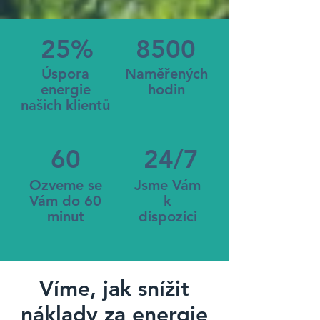
25%
8500
Úspora
Naměřených
energie
hodin
našich klientů
60
24/7
Ozveme se
Jsme Vám
Vám do 60
k
minut
dispozici
Víme, jak snížit
náklady za energie