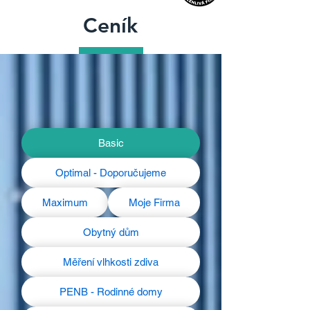
Ceník
Basic
Optimal - Doporučujeme
Maximum
Moje Firma
Obytný dům
Měření vlhkosti zdiva
PENB - Rodinné domy