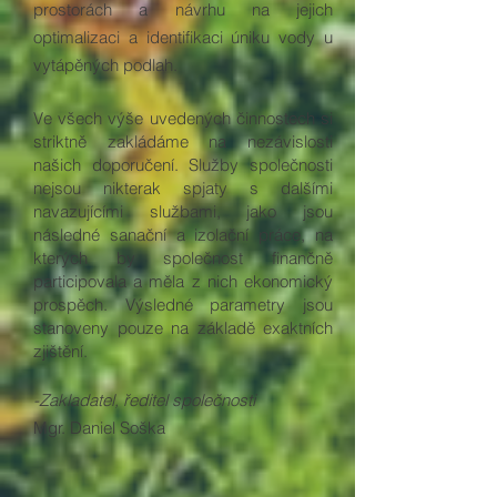
prostorách a návrhu na jejich
optimalizaci a identifikaci úniku vody u
vytápěných podlah.
Ve všech výše uvedených činnostech si
striktně zakládáme na nezávislosti
našich doporučení. Služby společnosti
nejsou nikterak spjaty s dalšími
navazujícími službami, jako jsou
následné sanační a izolační práce, na
kterých by společnost finančně
participovala a měla z nich ekonomický
prospěch. Výsledné parametry jsou
stanoveny pouze na základě exaktních
zjištění.
-Zakladatel, ředitel společnosti
Mgr. Daniel Soška