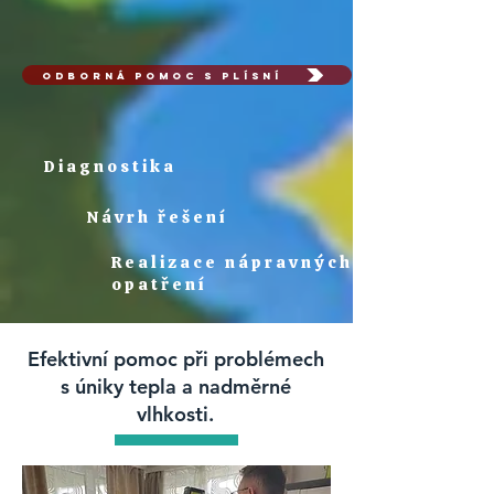
ODBORNÁ POMOC S PLÍSNÍ
Diagnostika
Návrh řešení
Realizace nápravných
opatření
Efektivní pomoc při problémech
s úniky tepla a nadměrné
vlhkosti.