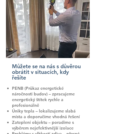
Můžete se na nás s důvěrou
obrátit v situacích, kdy
řešíte
PENB (Průkaz energetické
náročnosti budov) – zpracujeme
energetický štítek rychle a
profesionálně
Úniky tepla – lokalizujeme slabá
místa a doporučíme vhodná řešení
Zateplení objektu – poradíme s
výběrem nejefektivnější izolace
Problémy s vlhkostí zdiva – přesné